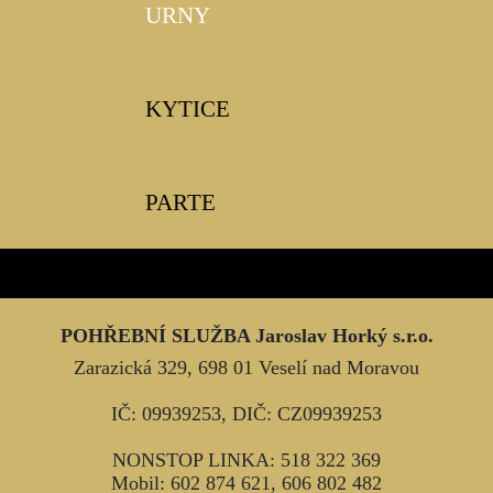
URNY
KYTICE
PARTE
POHŘEBNÍ SLUŽBA
Jaroslav Horký s.r.o.
Zarazická 329, 698 01 Veselí nad Moravou
IČ: 09939253, DIČ: CZ09939253
NONSTOP LINKA:
518 322 369
Mobil:
602 874 621
,
606 802 482